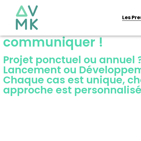
Les Pr
Aller
C'est le moment de
au
contenu
communiquer !
Projet ponctuel ou annuel 
Lancement ou Développem
Chaque cas est unique, c
approche est personnalis