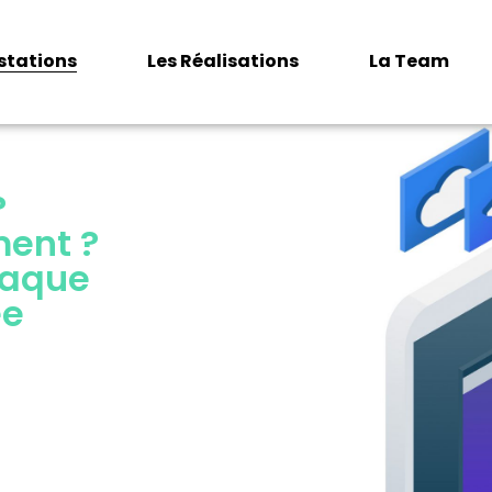
estations
Les Réalisations
La Team
?
ent ?
haque
ée